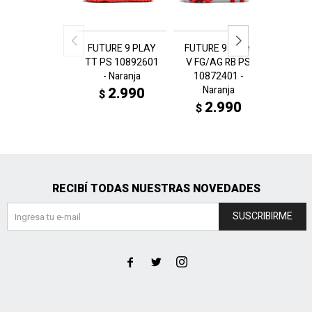
FUTURE 9 PLAY
FUTURE 9 PLAY
ULTRA
TT PS 10892601
V FG/AG RB PS
FG/
- Naranja
10872401 -
1087
Naranja
Amar
2.990
$
2.990
2
$
$
$
RECIBÍ TODAS NUESTRAS NOVEDADES
SUSCRIBIRME


