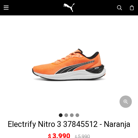

Electrify Nitro 3 37845512 - Naranja
3.990
$
5.990
$