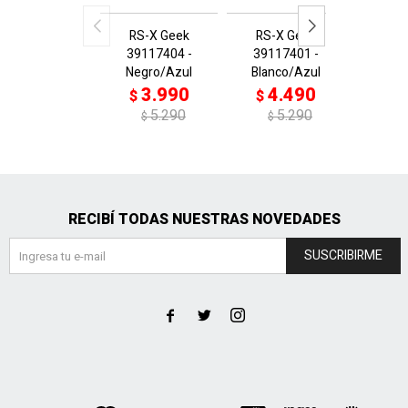
RS-X Geek
RS-X Geek
Ferrar
39117404 -
39117401 -
3087
Negro/Azul
Blanco/Azul
Neg/
3.990
4.490
4
$
$
$
5.290
5.290
$
$
$
RECIBÍ TODAS NUESTRAS NOVEDADES
SUSCRIBIRME


