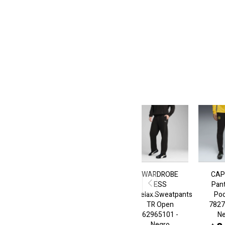
WARDROBE
CAP
ESS
Pan
Relax.Sweatpants
Po
TR Open
7827
62965101 -
N
Negro