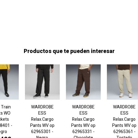
Productos que te pueden interesar
 Train
WARDROBE
WARDROBE
WARDROBE
ts WO
ESS
ESS
ESS
ckets
Relax.Cargo
Relax.Cargo
Relax.Cargo
8401 -
Pants WV op
Pants WV op
Pants WV op
egro
62965301 -
62965331 -
62965361 -
Negro
Chocolate
Tostado