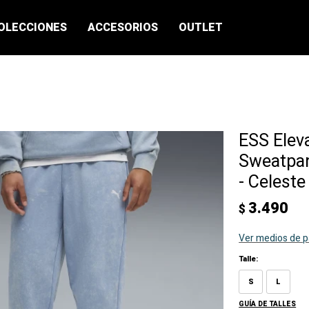
OLECCIONES
ACCESORIOS
OUTLET
ESS Elev
Sweatpa
- Celeste
3.490
$
Ver medios de 
Talle:
S
L
GUÍA DE TALLES