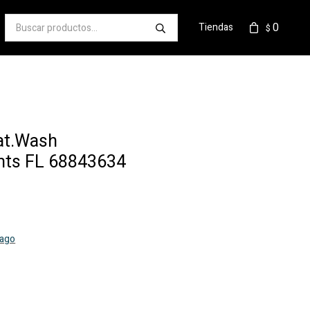
0
Tiendas
$
at.Wash
nts FL 68843634
pago