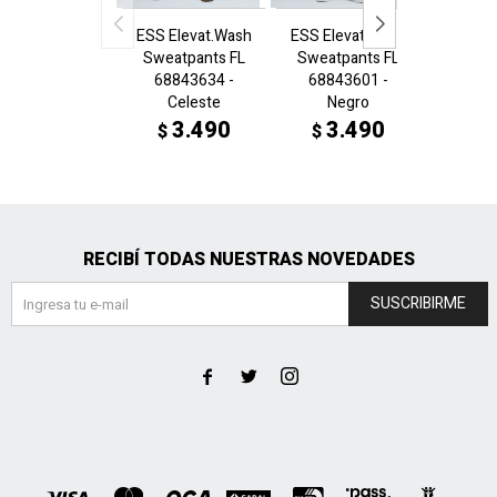
ESS Elevat.Wash
ESS Elevat.Wash
McLa
Sweatpants FL
Sweatpants FL
Pants 
68843634 -
68843601 -
- 
Celeste
Negro
3
$
3.490
3.490
$
$
RECIBÍ TODAS NUESTRAS NOVEDADES
SUSCRIBIRME


