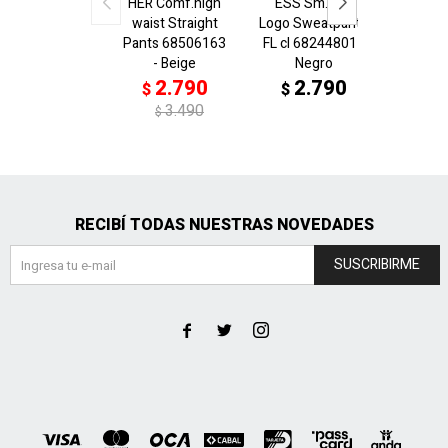
HER Comf.high
ESS Sm.Nº1
W
waist Straight
Logo Sweatpants
ESS.T
Pants 68506163
FL cl 68244801 -
HW
- Beige
Negro
528034
Os
2.790
2.790
$
$
2
$
3.490
$
$
RECIBÍ TODAS NUESTRAS NOVEDADES
SUSCRIBIRME


