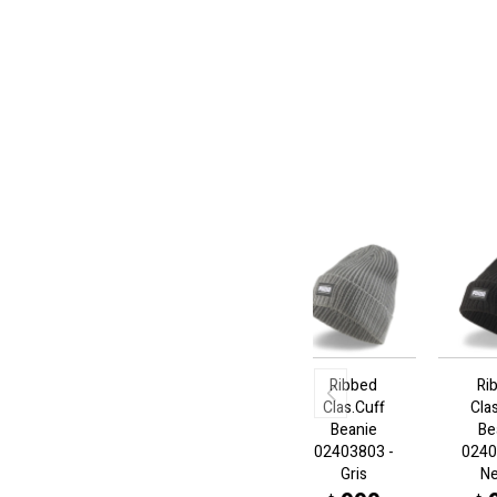
Ribbed
Ri
Clas.Cuff
Cla
Beanie
Be
02403803 -
0240
Gris
N