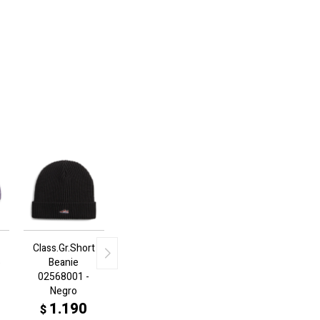
Class.Gr.Short
6
Beanie
02568001 -
Negro
1.190
$