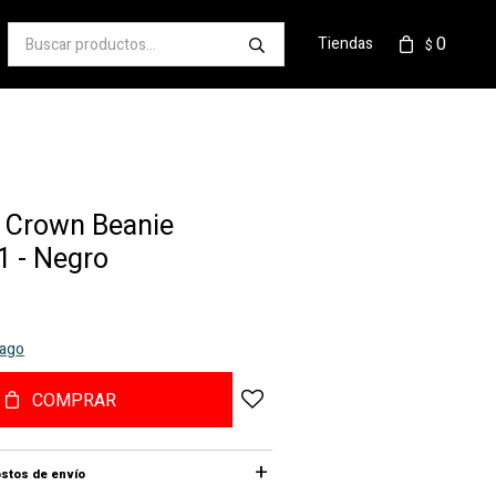
0
Tiendas
$
 Crown Beanie
 - Negro
pago
COMPRAR
stos de envío