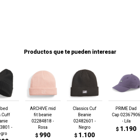
Productos que te pueden interesar
bbed
ARCHIVE mid
Classics Cuf
PRIME Dad
s.Cuff
fit beanie
Beanie
Cap 0236790
anie
02284818 -
02482601 -
- Lila
3801 -
Rosa
Negro
1.190
$
egro
990
1.100
$
$