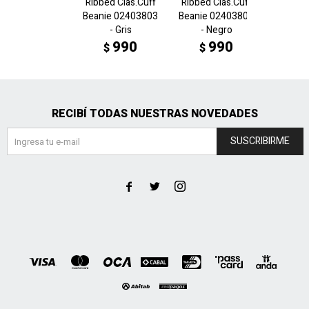
Ribbed Clas.Cuff
Ribbed Clas.Cuff
ARCHIV
Beanie 02403803
Beanie 02403801
beanie
- Gris
- Negro
- 
990
990
$
$
$
RECIBÍ TODAS NUESTRAS NOVEDADES
SUSCRIBIRME


