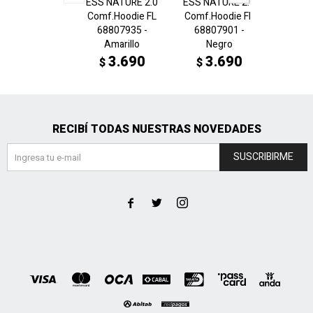
ESS NATURE 2.0
ESS NATURE 2.0
ESS Sc
Comf.Hoodie FL
Comf.Hoodie FL
neck 
68807935 -
68807901 -
Crew 6
Amarillo
Negro
C
3.690
3.690
3
$
$
$
RECIBÍ TODAS NUESTRAS NOVEDADES
SUSCRIBIRME


