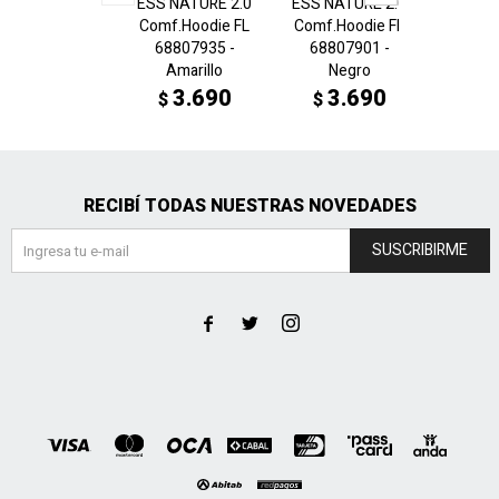
ESS NATURE 2.0
ESS NATURE 2.0
ESS Sc
Comf.Hoodie FL
Comf.Hoodie FL
neck 
68807935 -
68807901 -
Crew 6
Amarillo
Negro
C
3.690
3.690
3
$
$
$
RECIBÍ TODAS NUESTRAS NOVEDADES
SUSCRIBIRME


