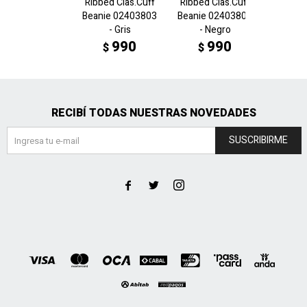
Ribbed Clas.Cuff
Ribbed Clas.Cuff
ARCHIV
Beanie 02403803
Beanie 02403801
beanie
- Gris
- Negro
- 
990
990
$
$
$
RECIBÍ TODAS NUESTRAS NOVEDADES
SUSCRIBIRME


