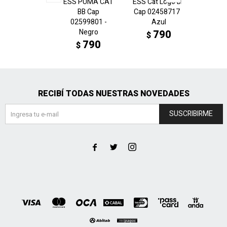
ESS PUMA CAT
ESS Cat Logo BB
ESS Ca
BB Cap
Cap 02458717 -
Cap 02
02599801 -
Azul
Du
Negro
790
$
$
790
$
RECIBÍ TODAS NUESTRAS NOVEDADES
SUSCRIBIRME


