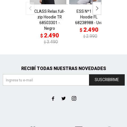
CLASS Relax.full-
ESS Nº1 Logo
ESS N
zip Hoodie TR
Hoodie FL
Hoo
68503301 -
68238988 - Uva
6823
Negro
V
2.490
$
2.490
2
$
$
2.990
$
3.490
$
$
RECIBÍ TODAS NUESTRAS NOVEDADES
SUSCRIBIRME


