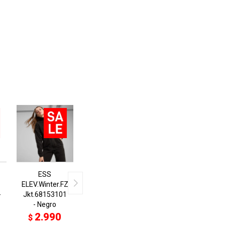
ESS
ELEV.Winter.FZ
-
Jkt.68153101
- Negro
2.990
$