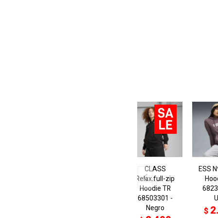
CLASS
ESS N
Relax.full-zip
Hoo
Hoodie TR
6823
68503301 -
Negro
2
$