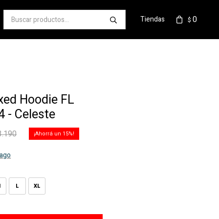
0
Tiendas
$
xed Hoodie FL
 - Celeste
3.190
15
pago
M
L
XL