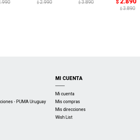
2.890
$
2.990
2.990
3.890
$
$
3.890
$
MI CUENTA
Mi cuenta
uciones - PUMA Uruguay
Mis compras
Mis direcciones
Wish List