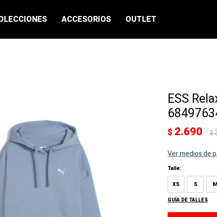
OLECCIONES
ACCESORIOS
OUTLET
ESS Rela
68497634
2.690
$
$
Ver medios de 
Talle:
XS
S
GUÍA DE TALLES