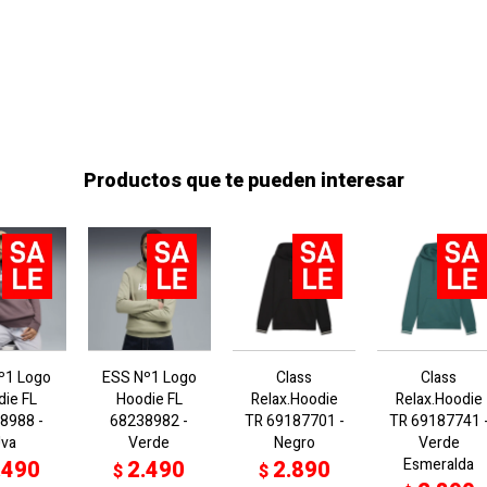
Productos que te pueden interesar
º1 Logo
ESS Nº1 Logo
Class
Class
die FL
Hoodie FL
Relax.Hoodie
Relax.Hoodie
8988 -
68238982 -
TR 69187701 -
TR 69187741 
Uva
Verde
Negro
Verde
Esmeralda
.490
2.490
2.890
$
$