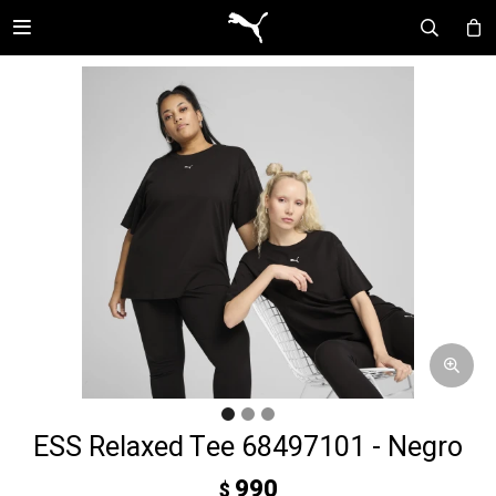

ESS Relaxed Tee 68497101 - Negro
990
$