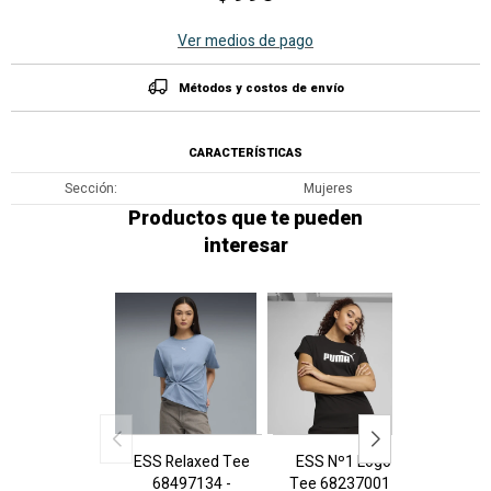
Ver medios de pago
Métodos y costos de envío
CARACTERÍSTICAS
Sección
Mujeres
Productos que te pueden
interesar
ESS Relaxed Tee
ESS Nº1 Logo
ESS N
68497134 -
Tee 68237001 -
Tee 68