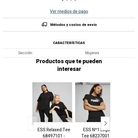
Ver medios de pago
Métodos y costos de envío
CARACTERÍSTICAS
Sección
Mujeres
Productos que te pueden
interesar
ESS Relaxed Tee
ESS Nº1 Logo
ESS N
68497101 -
Tee 68237001 -
Tee 68