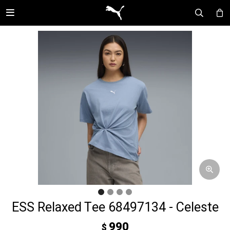

ESS Relaxed Tee 68497134 - Celeste
990
$