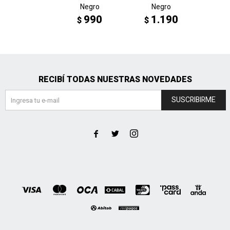
Negro
Negro
V
990
1.190
1
$
$
$
RECIBÍ TODAS NUESTRAS NOVEDADES
SUSCRIBIRME


