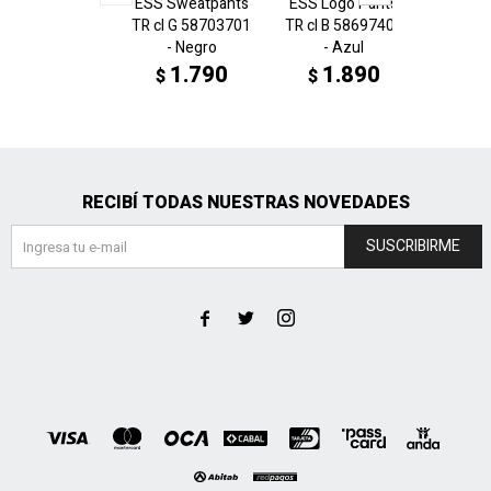
ESS Sweatpants
ESS Logo Pants
ESS Lo
TR cl G 58703701
TR cl B 58697406
TR cl B
- Negro
- Azul
- 
1.790
1.890
1
$
$
$
RECIBÍ TODAS NUESTRAS NOVEDADES
SUSCRIBIRME


