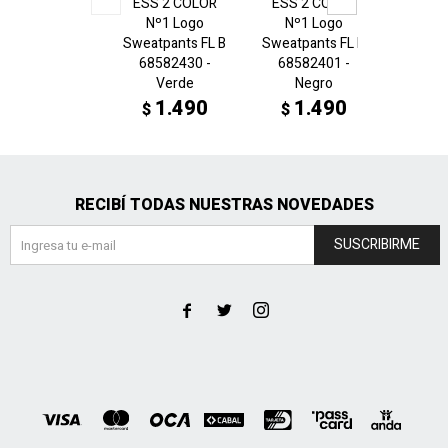
ESS 2 COLOR
ESS 2 COLOR
Peñaro
Nº1 Logo
Nº1 Logo
Sho
Sweatpants FL B
Sweatpants FL B
6849
68582430 -
68582401 -
N
Verde
Negro
1
$
1.490
1.490
$
$
RECIBÍ TODAS NUESTRAS NOVEDADES
SUSCRIBIRME


