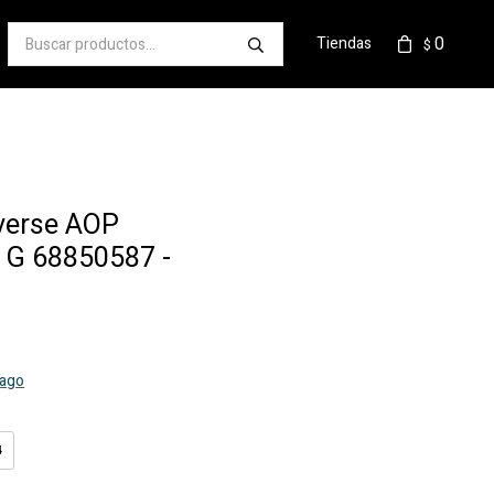
0
Tiendas
$
verse AOP
 G 68850587 -
pago
4