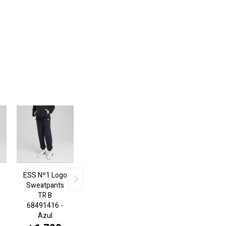
ESS Nº1 Logo
Sweatpants
TR B
68491416 -
Azul