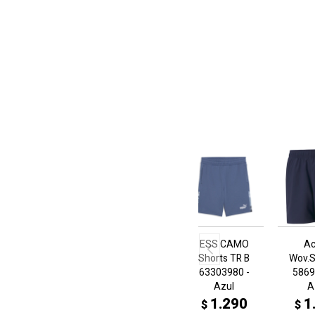
ESS CAMO
Ac
Shorts TR B
Wov.S
63303980 -
5869
Azul
A
1.290
1
$
$