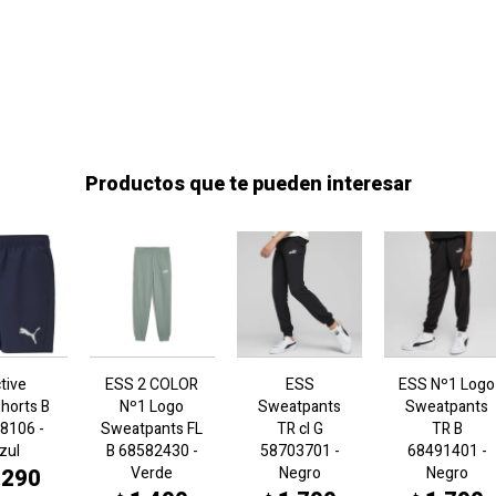
Productos que te pueden interesar
tive
ESS 2 COLOR
ESS
ESS Nº1 Logo
horts B
Nº1 Logo
Sweatpants
Sweatpants
8106 -
Sweatpants FL
TR cl G
TR B
zul
B 68582430 -
58703701 -
68491401 -
Verde
Negro
Negro
.290