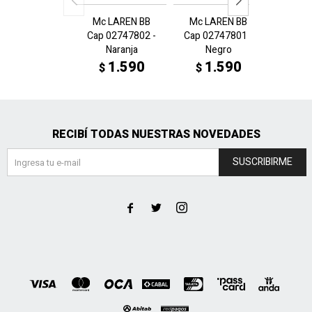
Mc LAREN BB
Mc LAREN BB
AMF1 
Cap 02747802 -
Cap 02747801 -
Cap 02
Naranja
Negro
Verde 
1.590
1.590
1
$
$
$
RECIBÍ TODAS NUESTRAS NOVEDADES
SUSCRIBIRME


