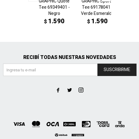
GRAPHIC Quote
GRAPHIC Sports
GRAPHI
Tee 69349401 -
Tee 69178041 -
Tee 69
Negro
Verde Esmeralda
N
1.590
1.590
1
$
$
$
RECIBÍ TODAS NUESTRAS NOVEDADES
SUSCRIBIRME


