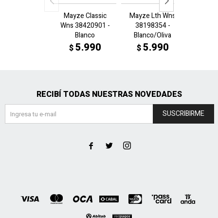
Mayze Classic
Mayze Lth Wns
Mayze
Wns 38420901 -
38198354 -
3819
Blanco
Blanco/Oliva
Bco
5.990
5.990
5
$
$
$
RECIBÍ TODAS NUESTRAS NOVEDADES
SUSCRIBIRME


