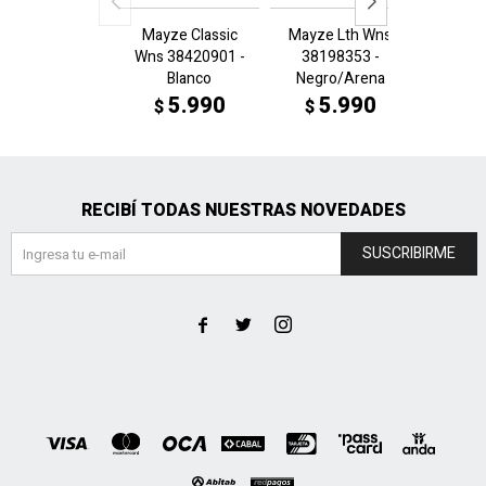
Mayze Classic
Mayze Lth Wns
Mayze
Wns 38420901 -
38198353 -
3819
Blanco
Negro/Arena
Bco
5.990
5.990
5
$
$
$
RECIBÍ TODAS NUESTRAS NOVEDADES
SUSCRIBIRME


