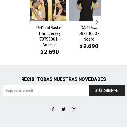
Peñarol Basket
CAP Polo
Peñar
Third Jersey
78214603 -
Jer
78795001 -
Negro
7875
Amarillo
Amaril
2.690
$
2.690
4
$
$
RECIBÍ TODAS NUESTRAS NOVEDADES
SUSCRIBIRME


