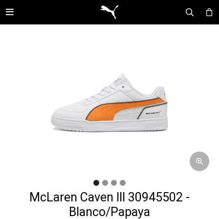

McLaren Caven III 30945502 -
Blanco/Papaya