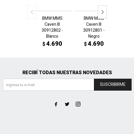
BMW MMS
BMW MMS
Ferrari
Caven III
Caven III
3089
30912802 -
30912801 -
A
Blanco
Negro
4
$
4.690
4.690
$
$
RECIBÍ TODAS NUESTRAS NOVEDADES
SUSCRIBIRME


