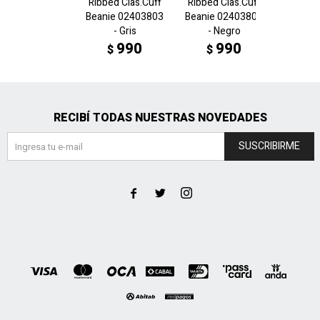
Ribbed Clas.Cuff
Ribbed Clas.Cuff
ARCHIV
Beanie 02403803
Beanie 02403801
beanie
- Gris
- Negro
- 
990
990
$
$
$
RECIBÍ TODAS NUESTRAS NOVEDADES
SUSCRIBIRME


