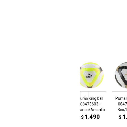
Puma King ball
Puma K
08473603 -
0847
Blanco/Amarillo
Bco/
1.490
1
$
$