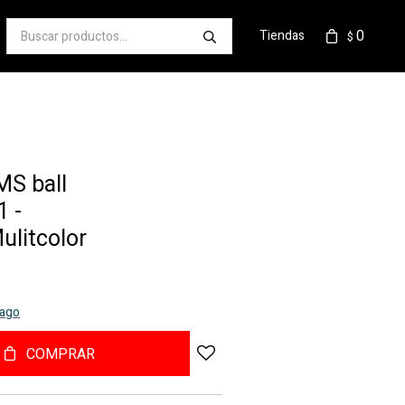
0
Tiendas
$
MS ball
 -
ulitcolor
pago
COMPRAR