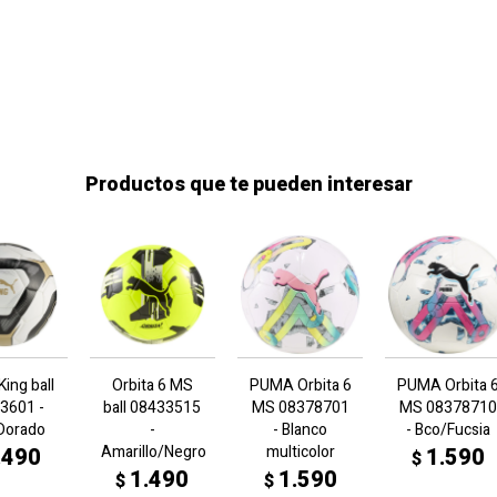
Productos que te pueden interesar
ing ball
Orbita 6 MS
PUMA Orbita 6
PUMA Orbita 
3601 -
ball 08433515
MS 08378701
MS 08378710
Dorado
-
- Blanco
- Bco/Fucsia
Amarillo/Negro
multicolor
.490
1.590
$
1.490
1.590
$
$