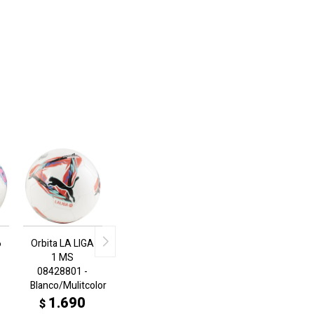
6
Orbita LA LIGA
1 MS
08428801 -
Blanco/Mulitcolor
1.690
$