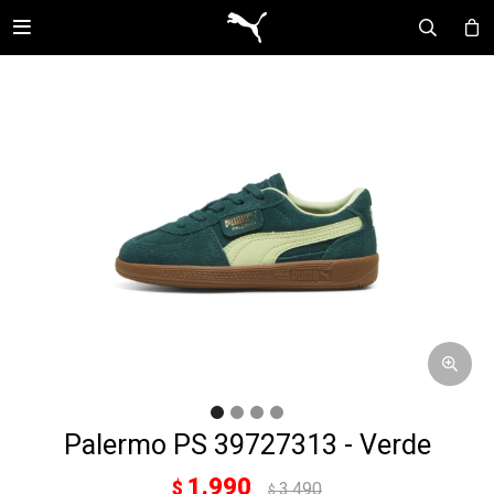

Palermo PS 39727313 - Verde
1.990
$
3.490
$