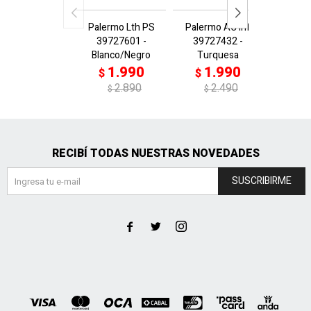
Palermo Lth PS
Palermo AC Inf
Pale
39727601 -
39727432 -
397273
Blanco/Negro
Turquesa
1
$
1.990
1.990
$
$
$
2.890
2.490
$
$
RECIBÍ TODAS NUESTRAS NOVEDADES
SUSCRIBIRME


