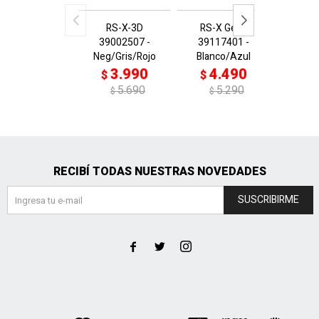
RS-X-3D
RS-X Geek
Ferrar
39002507 -
39117401 -
3087
Neg/Gris/Rojo
Blanco/Azul
Neg/
3.990
4.490
4
$
$
$
5.690
5.290
$
$
$
RECIBÍ TODAS NUESTRAS NOVEDADES
SUSCRIBIRME


