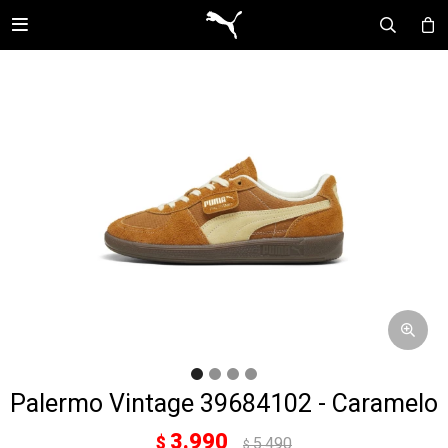

Palermo Vintage 39684102 - Caramelo
3.990
$
5.490
$