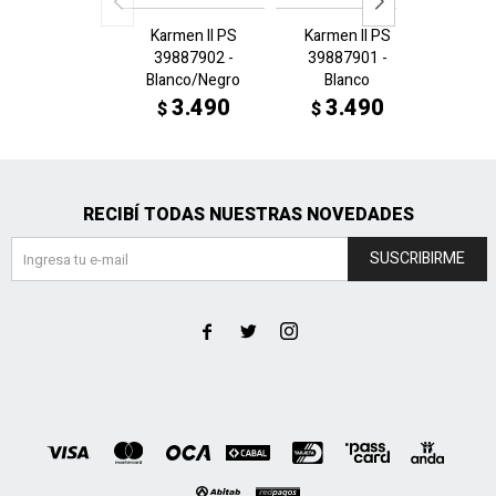
Karmen II PS
Karmen II PS
Skyrock
39887902 -
39887901 -
Jr 31
Blanco/Negro
Blanco
Azu
3.490
3.490
3
$
$
$
RECIBÍ TODAS NUESTRAS NOVEDADES
SUSCRIBIRME


