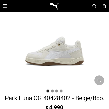

Park Luna OG 40428402 - Beige/Bco.
4.990
$