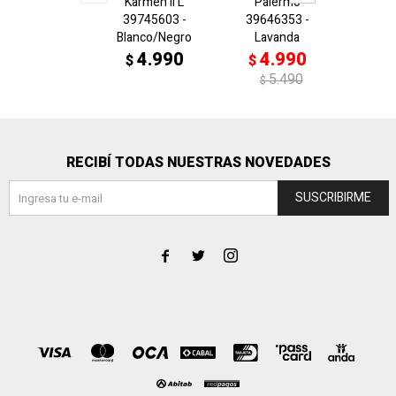
Karmen II L
Palermo
Sue
39745603 -
39646353 -
395205
Blanco/Negro
Lavanda
4
$
4.990
4.990
$
$
$
5.490
$
RECIBÍ TODAS NUESTRAS NOVEDADES
SUSCRIBIRME


