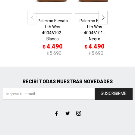
Palermo Elevata
Palermo Elevata
Palermo
Lth Wns
Lth Wns
Wns 39
40046102 -
40046101 -
R
Blanco
Negro
4
$
4.490
4.490
$
$
$
5.690
5.690
$
$
RECIBÍ TODAS NUESTRAS NOVEDADES
SUSCRIBIRME


