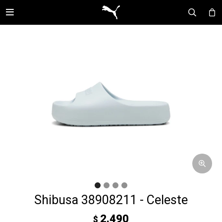

Shibusa 38908211 - Celeste
2.490
$