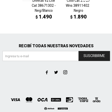
Divecat v2 Lite
Cool Cat 2.0 BX
Sh
Cat 38671302 -
Wns 38911402 -
389082
Neg/Blanco
Negro
2
$
1.490
1.890
$
$
RECIBÍ TODAS NUESTRAS NOVEDADES
SUSCRIBIRME


