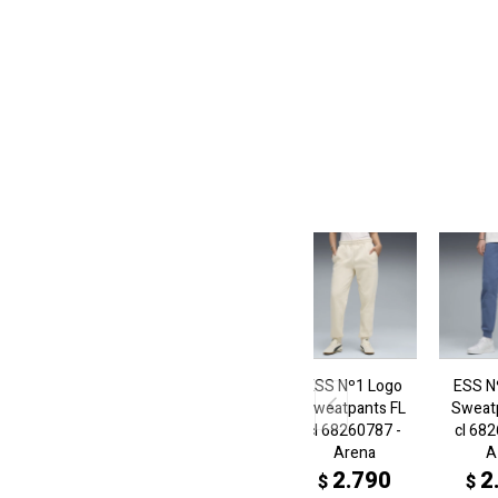
ESS Nº1 Logo
ESS N
Sweatpants FL
Sweat
cl 68260787 -
cl 68
Arena
A
2.790
2
$
$