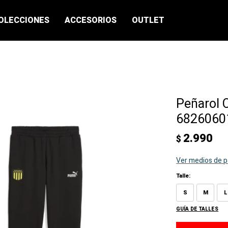
OLECCIONES
ACCESORIOS
OUTLET
Peñarol 
68260601
2.990
$
Ver medios de 
Talle:
S
M
L
GUÍA DE TALLES