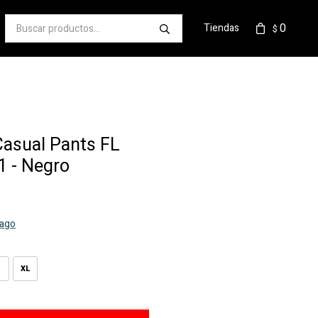
0
Tiendas
$
Casual Pants FL
 - Negro
pago
XL