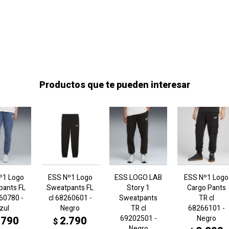
Productos que te pueden interesar
º1 Logo
ESS Nº1 Logo
ESS LOGO LAB
ESS Nº1 Logo
pants FL
Sweatpants FL
Story 1
Cargo Pants
260780 -
cl 68260601 -
Sweatpants
TR cl
zul
Negro
TR cl
68266101 -
69202501 -
Negro
.790
2.790
$
Negro