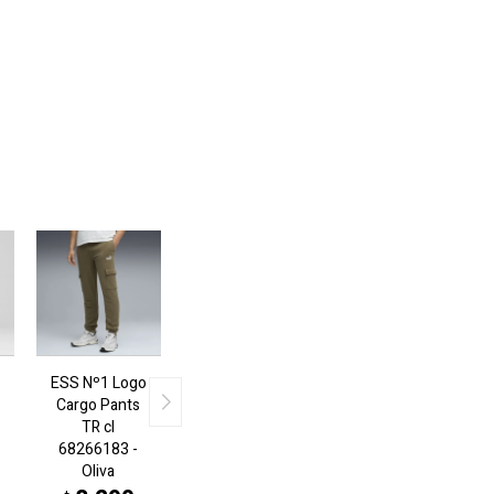
ESS Nº1 Logo
Cargo Pants
TR cl
68266183 -
Oliva