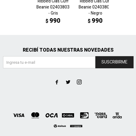
Ribbed Clas.Cuff
Ribbed Clas.Cuff
ARCHIV
Beanie 02403803
Beanie 02403801
beanie
- Gris
- Negro
- 
990
990
$
$
$
RECIBÍ TODAS NUESTRAS NOVEDADES
SUSCRIBIRME


