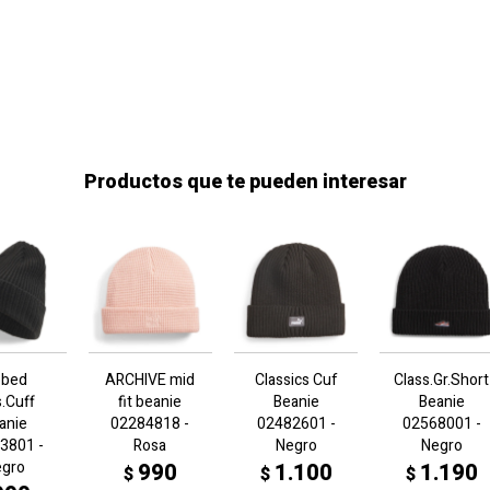
Productos que te pueden interesar
bbed
ARCHIVE mid
Classics Cuf
Class.Gr.Short
s.Cuff
fit beanie
Beanie
Beanie
anie
02284818 -
02482601 -
02568001 -
3801 -
Rosa
Negro
Negro
egro
990
1.100
1.190
$
$
$