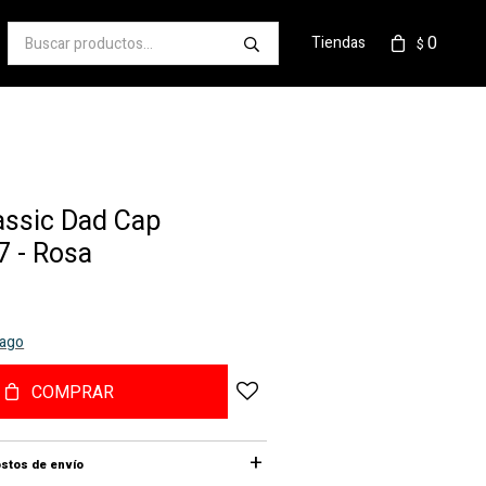
0
Tiendas
$
assic Dad Cap
 - Rosa
pago
COMPRAR
stos de envío