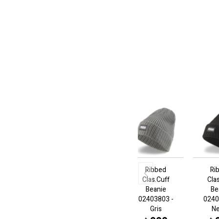
Ribbed
Ri
Clas.Cuff
Cla
Beanie
Be
02403803 -
0240
Gris
N