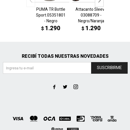
PUMA TR Bottle
Attacanto Sleeve
Attacan
Sport.05351801
03088709 -
0308
- Negro
Negro/Naranja
Amaril
1.290
1.290
1
$
$
$
RECIBÍ TODAS NUESTRAS NOVEDADES
SUSCRIBIRME


