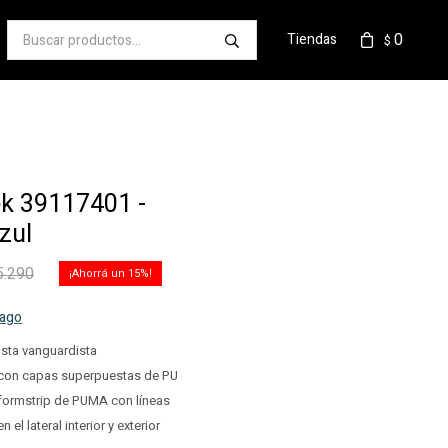
0
Tiendas
$
k 39117401 -
zul
5.290
15
pago
rista vanguardista
 con capas superpuestas de PU
formstrip de PUMA con líneas
 el lateral interior y exterior