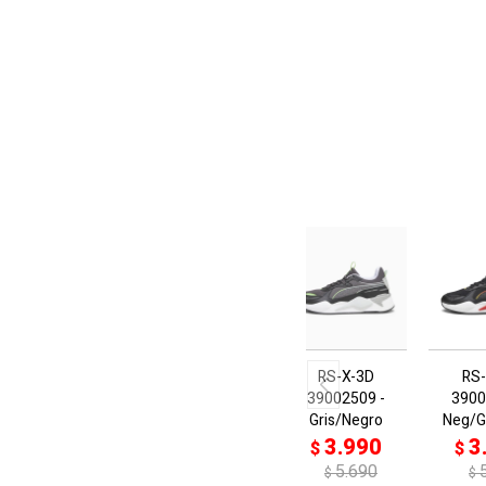
RS-X-3D
RS
39002509 -
3900
Gris/Negro
Neg/G
3.990
3
$
$
5.690
$
$