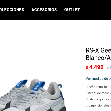
OLECCIONES
ACCESORIOS
OUTLET
RS-X Gee
Blanco/A
4.490
$
$
Ver medios de 
Diseño retro futu
Exterior de mesh
Suela de goma y 
tridimensionales en