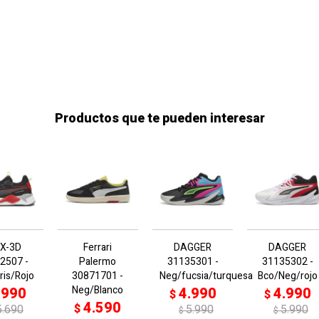
Productos que te pueden interesar
-X-3D
Ferrari
DAGGER
DAGGER
2507 -
Palermo
31135301 -
31135302 -
ris/Rojo
30871701 -
Neg/fucsia/turquesa
Bco/Neg/rojo
Neg/Blanco
.990
4.990
4.990
$
$
4.590
$
5.690
5.990
5.990
$
$