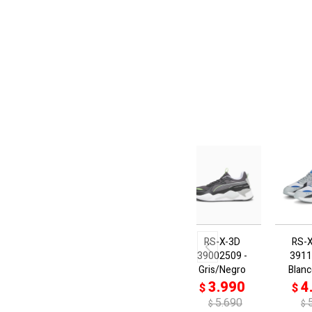
RS-X-3D
RS-
39002509 -
3911
Gris/Negro
Blan
3.990
4
$
$
5.690
$
$