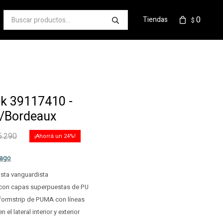
0
Tiendas
$
k 39117410 -
/Bordeaux
5.290
24
pago
rista vanguardista
 con capas superpuestas de PU
formstrip de PUMA con líneas
 el lateral interior y exterior