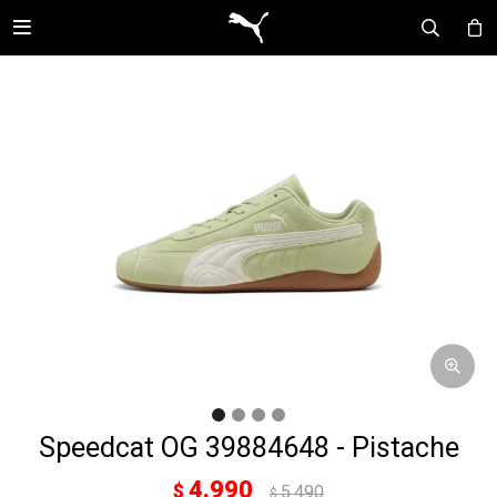

Speedcat OG 39884648 - Pistache
4.990
$
5.490
$