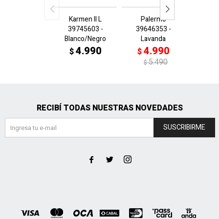
Karmen II L
Palermo
Sue
39745603 -
39646353 -
395205
Blanco/Negro
Lavanda
4
$
4.990
4.990
$
$
$
5.490
$
RECIBÍ TODAS NUESTRAS NOVEDADES
SUSCRIBIRME


