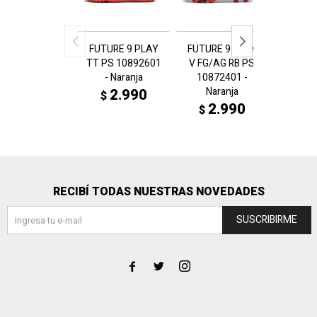
FUTURE 9 PLAY
FUTURE 9 PLAY
ULTRA
TT PS 10892601
V FG/AG RB PS
FG/
- Naranja
10872401 -
1087
Naranja
Amar
2.990
$
2.990
2
$
$
$
RECIBÍ TODAS NUESTRAS NOVEDADES
SUSCRIBIRME


