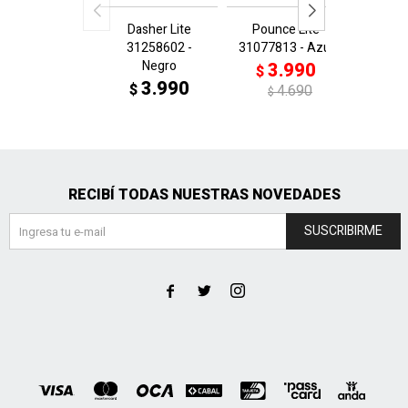
Dasher Lite
Pounce Lite
FUTUR
31258602 -
31077813 - Azul
FG/AG 
Negro
- Azu
3.990
$
3.990
3
$
$
4.690
$
$
RECIBÍ TODAS NUESTRAS NOVEDADES
SUSCRIBIRME


