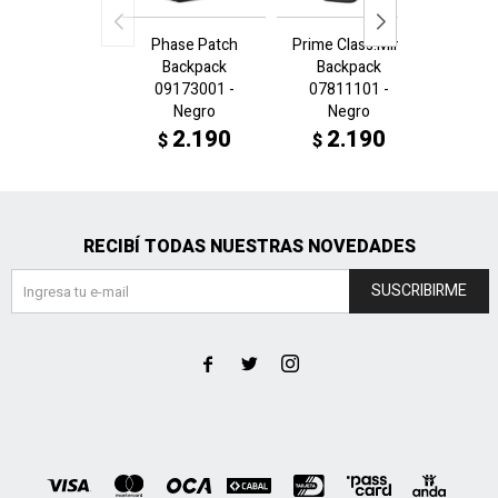
Phase Patch
Prime Class.Mini
HER
Backpack
Backpack
Bac
09173001 -
07811101 -
0917
Negro
Negro
V
2.190
2.190
2
$
$
$
RECIBÍ TODAS NUESTRAS NOVEDADES
SUSCRIBIRME


