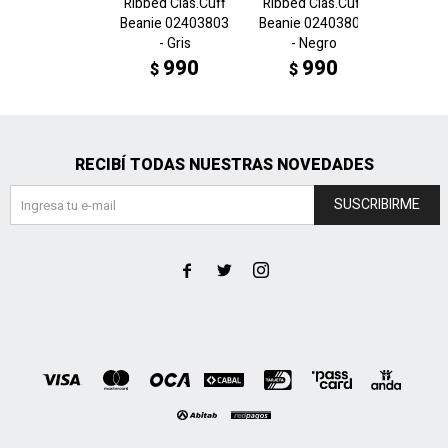
Ribbed Clas.Cuff
Ribbed Clas.Cuff
ARCHIV
Beanie 02403803
Beanie 02403801
beanie
- Gris
- Negro
- 
990
990
$
$
$
RECIBÍ TODAS NUESTRAS NOVEDADES
SUSCRIBIRME


