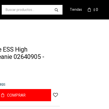
0
Tiendas
$
 ESS High
anie 02640905 -
pago
COMPRAR