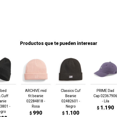
Productos que te pueden interesar
bbed
ARCHIVE mid
Classics Cuf
PRIME Dad
s.Cuff
fit beanie
Beanie
Cap 0236790
anie
02284818 -
02482601 -
- Lila
3801 -
Rosa
Negro
1.190
$
egro
990
1.100
$
$