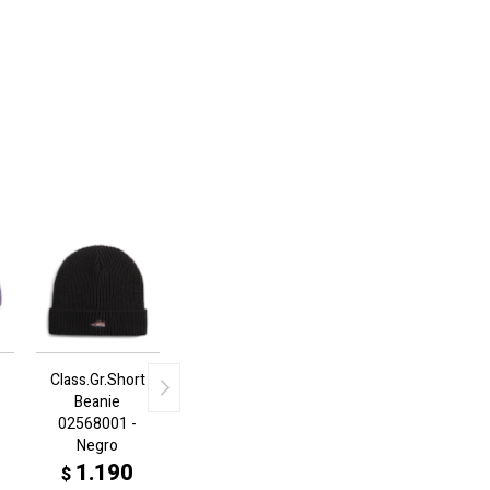
Class.Gr.Short
6
Beanie
02568001 -
Negro
1.190
$