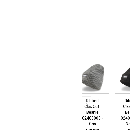
Ribbed
Ri
Clas.Cuff
Cla
Beanie
Be
02403803 -
0240
Gris
N