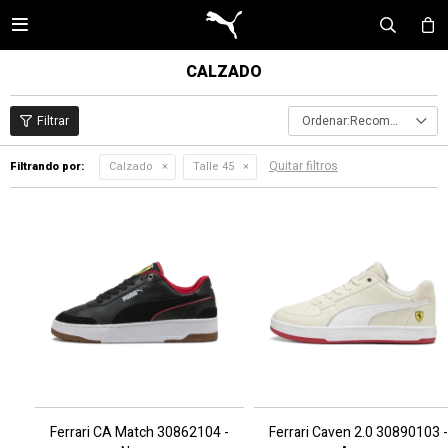

CALZADO
Recomendados
Quitar filtros
Filtrando por:
Calzado
Talle 45
Ferrari CA Match 30862104 -
Ferrari Caven 2.0 30890103 -