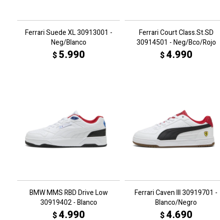
Ferrari Suede XL 30913001 -
Ferrari Court Class.St.SD
Neg/Blanco
30914501 - Neg/Bco/Rojo
5.990
4.990
$
$
BMW MMS RBD Drive Low
Ferrari Caven III 30919701 -
30919402 - Blanco
Blanco/Negro
4.990
4.690
$
$