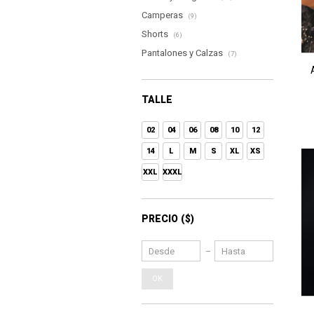
Camperas
(9)
Shorts
(6)
Pantalones y Calzas
(7)
TALLE
02
04
06
08
10
12
14
L
M
S
XL
XS
XXL
XXXL
PRECIO
($)
OK