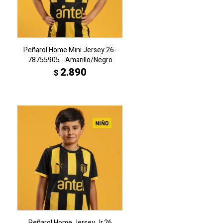
Peñarol Home Mini Jersey 26-
78755905 - Amarillo/Negro
2.890
$
Peñarol Home Jersey Jr.26