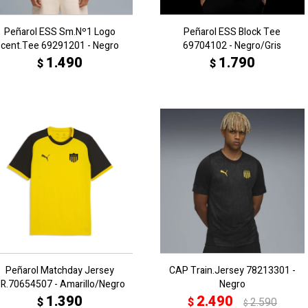
Peñarol ESS Sm.Nº1 Logo
Peñarol ESS Block Tee
cent.Tee 69291201 - Negro
69704102 - Negro/Gris
1.490
1.790
$
$
Peñarol Matchday Jersey
CAP Train.Jersey 78213301 -
R.70654507 - Amarillo/Negro
Negro
1.390
2.490
$
$
2.590
$