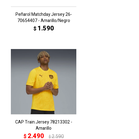
Peñarol Matchday Jersey 26-
70654407 - Amarillo/Negro
1.590
$
CAP Train.Jersey 78213302 -
Amarillo
2.490
$
2.590
$