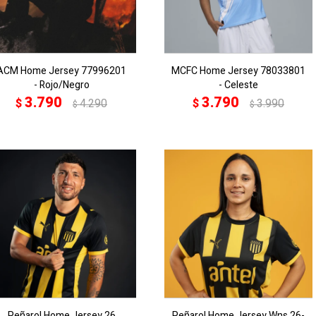
ACM Home Jersey 77996201
MCFC Home Jersey 78033801
- Rojo/Negro
- Celeste
3.790
3.790
$
4.290
$
3.990
$
$
Peñarol Home Jersey 26
Peñarol Home Jersey Wns 26-