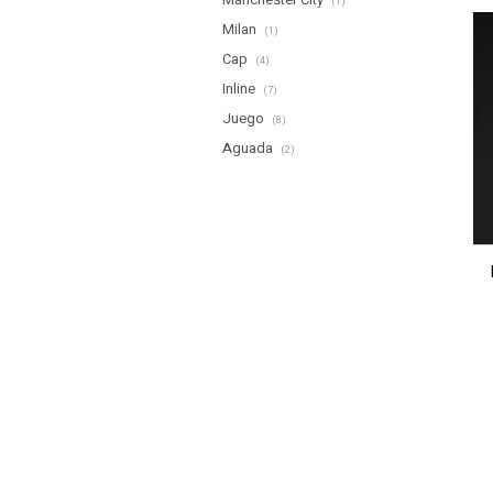
(1)
Milan
(1)
Cap
(4)
Inline
(7)
Juego
(8)
Aguada
(2)