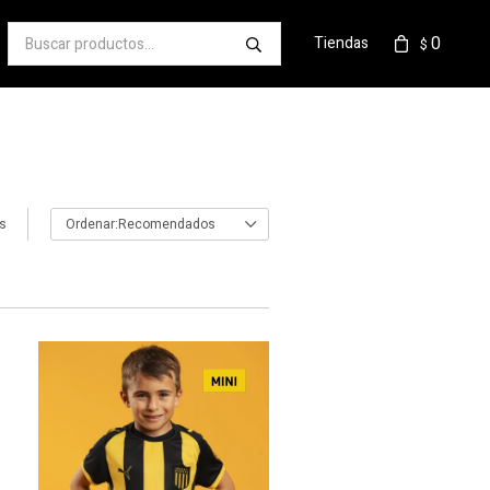
0
Tiendas
$
os
Recomendados