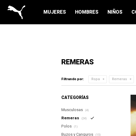
MUJERES
HOMBRES
NIÑOS
C
REMERAS
Filtrando por:
Ropa
Remeras
CATEGORÍAS
Musculosas
(4)
Remeras
(24)
Polos
(1)
Buzos y Canguros
(15)