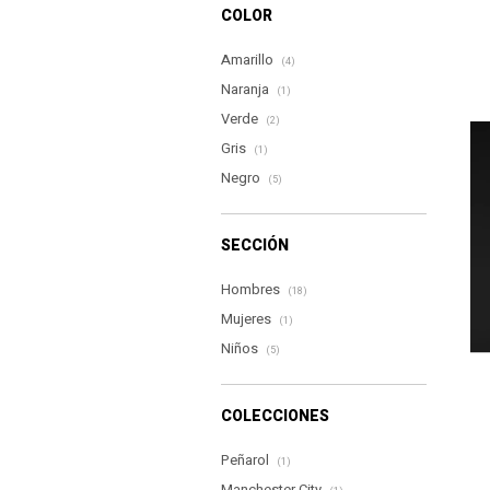
COLOR
Amarillo
(4)
Naranja
(1)
Verde
(2)
Gris
(1)
Negro
(5)
SECCIÓN
Hombres
(18)
Mujeres
(1)
Niños
(5)
COLECCIONES
Peñarol
(1)
Manchester City