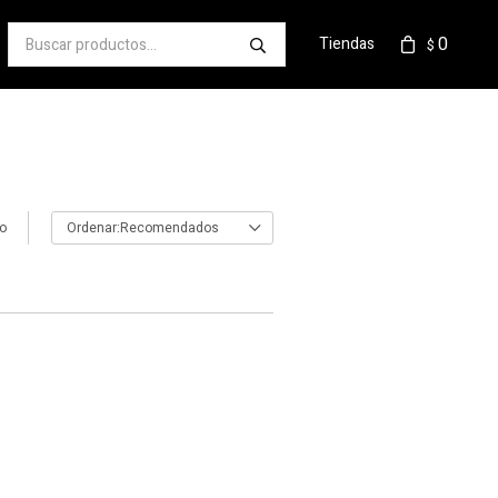
0
Tiendas
$
lo
Recomendados