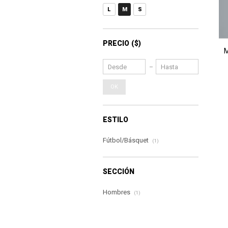
L
M
S
PRECIO
($)
M
OK
ESTILO
Fútbol/Básquet
(1)
SECCIÓN
Hombres
(1)