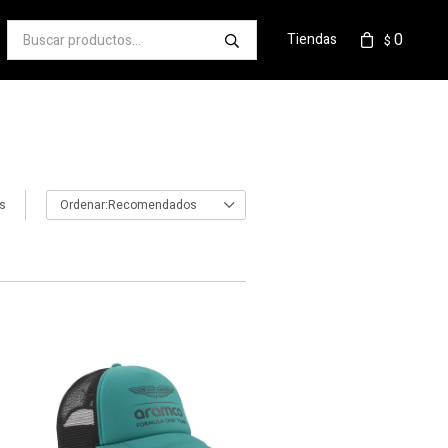
0
Tiendas
$
os
Recomendados