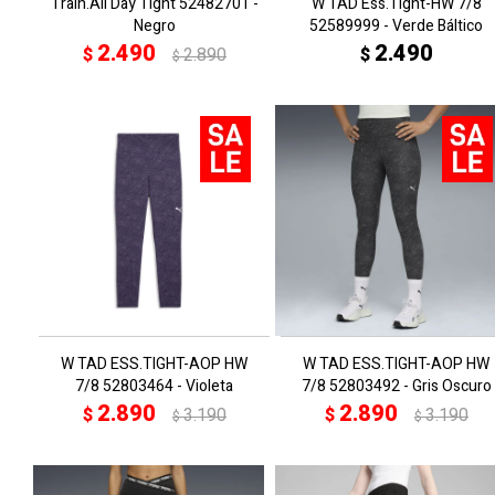
Train.All Day Tight 52482701 -
W TAD Ess.Tight-HW 7/8
Negro
52589999 - Verde Báltico
2.490
2.490
$
2.890
$
$
W TAD ESS.TIGHT-AOP HW
W TAD ESS.TIGHT-AOP HW
7/8 52803464 - Violeta
7/8 52803492 - Gris Oscuro
2.890
2.890
$
3.190
$
3.190
$
$