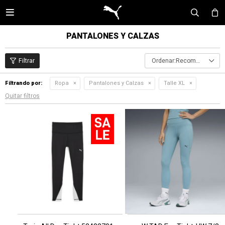

PANTALONES Y CALZAS
Recomendados
Filtrando por:
Ropa
Pantalones y Calzas
Talle XL
Quitar filtros