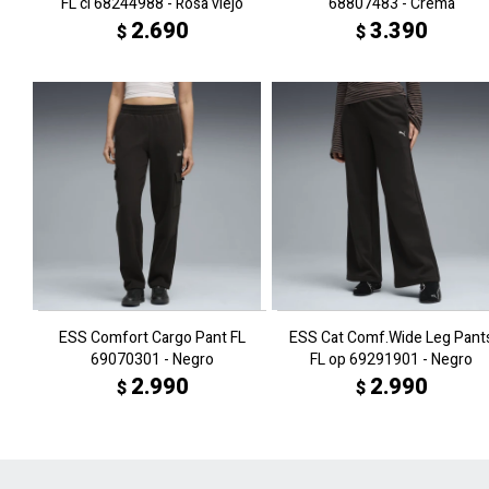
FL cl 68244988 - Rosa viejo
68807483 - Crema
2.690
3.390
$
$
ESS Comfort Cargo Pant FL
ESS Cat Comf.Wide Leg Pant
69070301 - Negro
FL op 69291901 - Negro
2.990
2.990
$
$