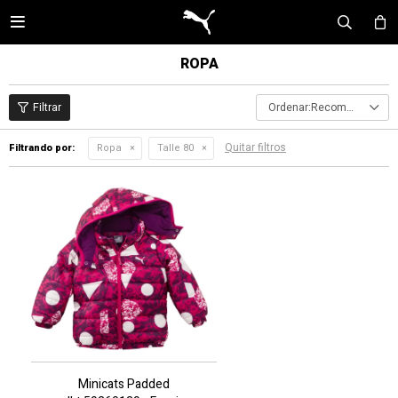

ROPA
Recomendados
Quitar filtros
Filtrando por:
Ropa
Talle 80
Minicats Padded